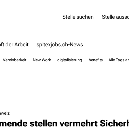
Stelle suchen
Stelle auss
t der Arbeit
spitexjobs.ch-News
Vereinbarkeit
New Work
digitalisierung
benefits
Alle Tags a
hweiz
mende stellen vermehrt Sicherh