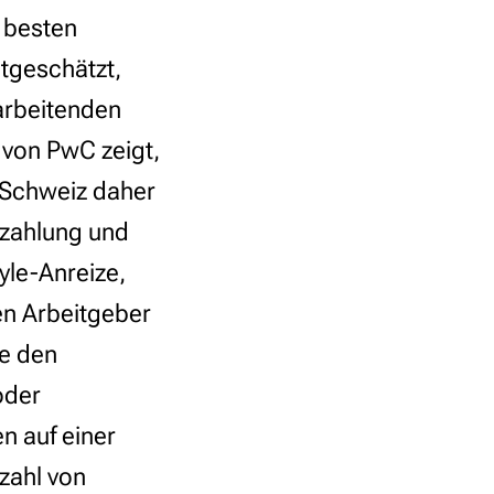
m besten
rtgeschätzt,
tarbeitenden
 von PwC zeigt,
 Schweiz daher
ezahlung und
yle-Anreize,
en Arbeitgeber
ie den
oder
n auf einer
zahl von