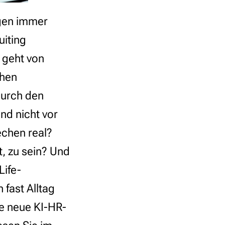
ngen immer
uiting
 geht von
chen
durch den
d nicht vor
echen real?
t, zu sein? Und
Life-
 fast Alltag
ne neue KI-HR-