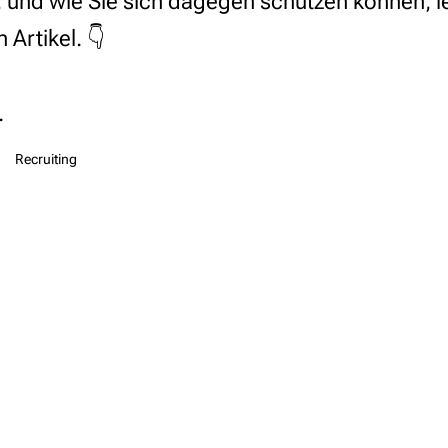
t, und wie Sie sich dagegen schützen können, l
 Artikel. 👇
.
Recruiting