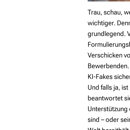
Trau, schau, 
wichtiger. Denn
grundlegend. V
Formulierungsh
Verschicken v
Bewerbenden. 
KI-Fakes sicher
Und falls ja, i
beantwortet si
Unterstützung e
sind – oder se