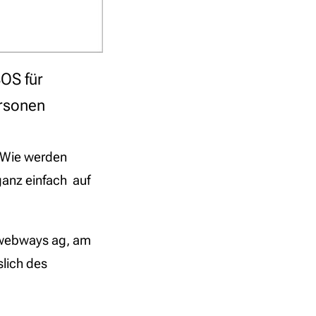
OS für
ersonen
? Wie werden
ganz einfach auf
n webways ag, am
slich des