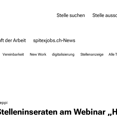
Stelle suchen
Stelle auss
t der Arbeit
spitexjobs.ch-News
Vereinbarkeit
New Work
digitalisierung
Stellenanzeige
Alle 
eppi
Stelleninseraten am Webinar „