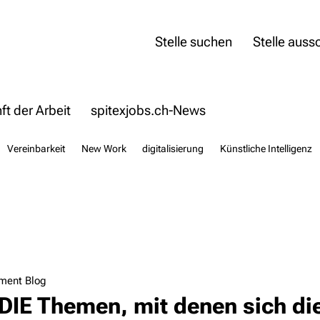
Stelle suchen
Stelle auss
t der Arbeit
spitexjobs.ch-News
Vereinbarkeit
New Work
digitalisierung
Künstliche Intelligenz
ment Blog
DIE Themen, mit denen sich di