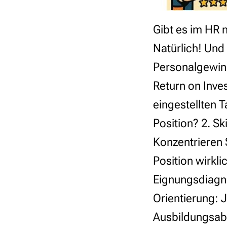
Gibt es im HR 
Natürlich! Und 
Personalgewin
Return on Inves
eingestellten 
Position? 2. Sk
Konzentrieren S
Position wirkl
Eignungsdiagnos
Orientierung:
Ausbildungsabb