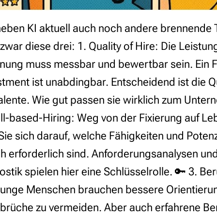
neben KI aktuell auch noch andere brennende
zwar diese drei: 1. Quality of Hire: Die Leistun
nung muss messbar und bewertbar sein. Ein F
tment ist unabdingbar. Entscheidend ist die Qu
Talente. Wie gut passen sie wirklich zum Unte
ill-based-Hiring: Weg von der Fixierung auf Le
ie sich darauf, welche Fähigkeiten und Potenzi
ich erforderlich sind. Anforderungsanalysen un
tik spielen hier eine Schlüsselrolle. 🔑 3. Ber
 Junge Menschen brauchen bessere Orientieru
rüche zu vermeiden. Aber auch erfahrene Ber