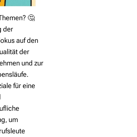
 Themen? 🤔
g der
okus auf den
alität der
rnehmen und zur
bensläufe.
ale für eine
d
ufliche
ng, um
ufsleute