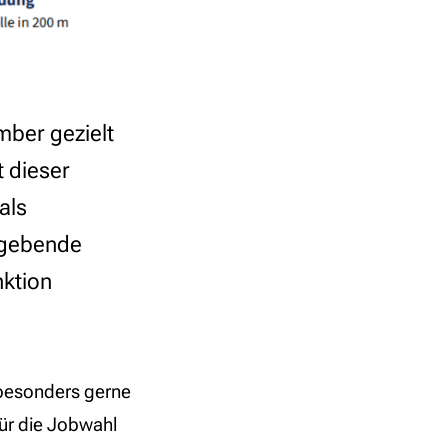
mber gezielt
t dieser
als
itgebende
nktion
besonders gerne
für die Jobwahl