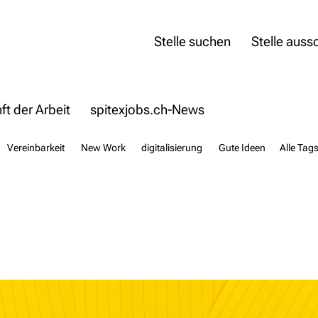
Stelle suchen
Stelle auss
t der Arbeit
spitexjobs.ch-News
Vereinbarkeit
New Work
digitalisierung
Gute Ideen
Alle Tag